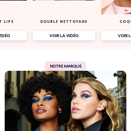
T LIPS
DOUBLE NETTOYAGE
COQ
VIDÉO
VOIR LA VIDÉO
VOIR 
NOTRE MARQUE