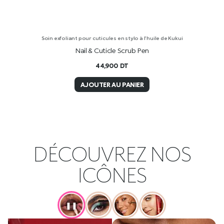
Soin exfoliant pour cuticules en stylo à l’huile de Kukui
Nail & Cuticle Scrub Pen
44,900
DT
AJOUTER AU PANIER
DÉCOUVREZ NOS
ICÔNES
❚❚