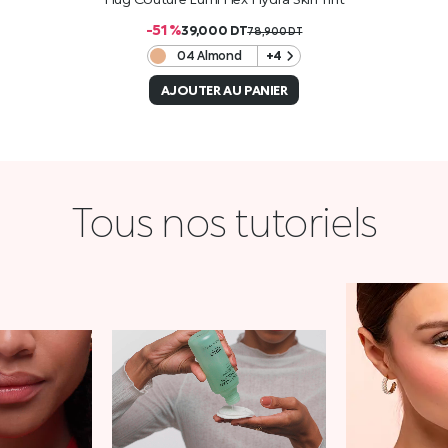
-51 %
39,000
DT
78,900
DT
04 Almond
+4
AJOUTER AU PANIER
Tous nos tutoriels