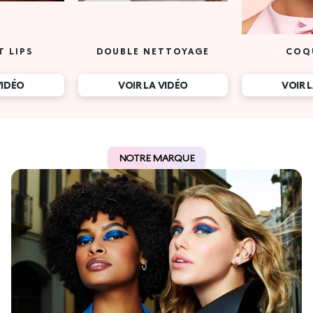
T LIPS
DOUBLE NETTOYAGE
COQ
VIDÉO
VOIR LA VIDÉO
VOIR 
NOTRE MARQUE