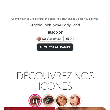
Crayon contour des yeux et corps, résistant à l’eau et longue tenue
Graphic Look Eyes & Body Pencil
35,900
DT
02 Vibrant Sienna
+5
AJOUTER AU PANIER
DÉCOUVREZ NOS
ICÔNES
❚❚