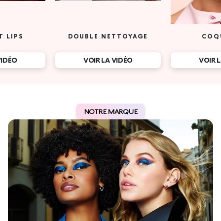
T LIPS
DOUBLE NETTOYAGE
COQ
VIDÉO
VOIR LA VIDÉO
VOIR 
NOTRE MARQUE