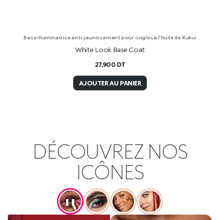
Base illuminatrice anti-jaunissement pour ongles à l’huile de Kukui
White Look Base Coat
27,900
DT
AJOUTER AU PANIER
DÉCOUVREZ NOS
ICÔNES
❚❚