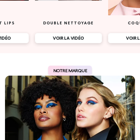
T LIPS
DOUBLE NETTOYAGE
COQ
VIDÉO
VOIR LA VIDÉO
VOIR 
NOTRE MARQUE