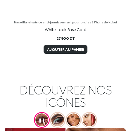
Base illuminatrice anti-jaunissement pour ongles à l’huile de Kukui
White Look Base Coat
27,900
DT
AJOUTER AU PANIER
DÉCOUVREZ NOS
ICÔNES
❚❚