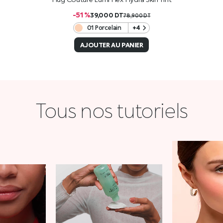
-51 %
39,000
DT
78,900
DT
01 Porcelain
+4
AJOUTER AU PANIER
Tous nos tutoriels