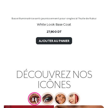
Base illuminatrice anti-jaunissement pour ongles à l’huile de Kukui
White Look Base Coat
27,900
DT
AJOUTER AU PANIER
DÉCOUVREZ NOS
ICÔNES
❚❚