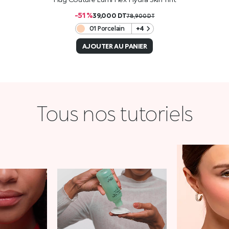
-51 %
39,000
DT
78,900
DT
01 Porcelain
+4
AJOUTER AU PANIER
Tous nos tutoriels