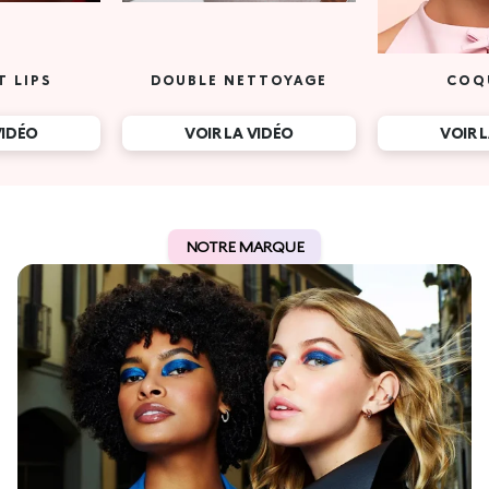
T LIPS
DOUBLE NETTOYAGE
COQ
VIDÉO
VOIR LA VIDÉO
VOIR 
NOTRE MARQUE