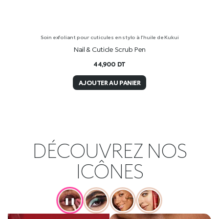
Soin exfoliant pour cuticules en stylo à l’huile de Kukui
Nail & Cuticle Scrub Pen
44,900
DT
AJOUTER AU PANIER
DÉCOUVREZ NOS
ICÔNES
❚❚