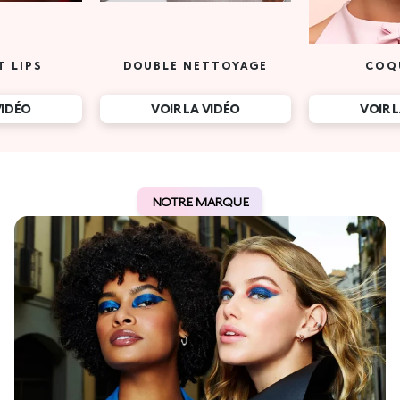
T LIPS
DOUBLE NETTOYAGE
COQ
VIDÉO
VOIR LA VIDÉO
VOIR 
NOTRE MARQUE