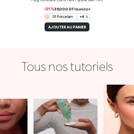
-51 %
39,000
DT
78,900
DT
01 Porcelain
+4
AJOUTER AU PANIER
Tous nos tutoriels