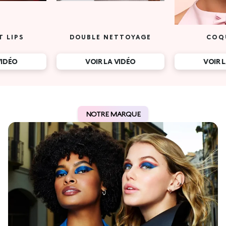
T LIPS
DOUBLE NETTOYAGE
COQ
VIDÉO
VOIR LA VIDÉO
VOIR 
NOTRE MARQUE