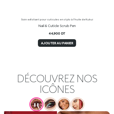
Soin exfoliant pour cuticules en stylo à l’huile de Kukui
Nail & Cuticle Scrub Pen
44,900
DT
AJOUTER AU PANIER
DÉCOUVREZ NOS
ICÔNES
❚❚