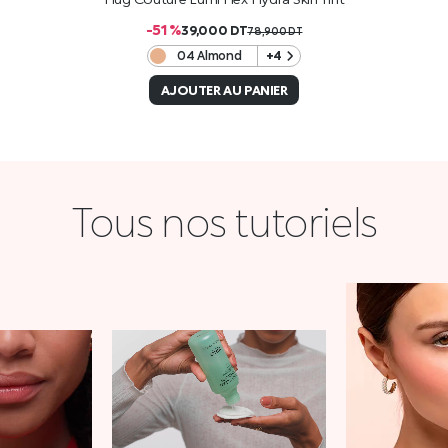
-51 %
39,000
DT
78,900
DT
04 Almond
+4
AJOUTER AU PANIER
Tous nos tutoriels