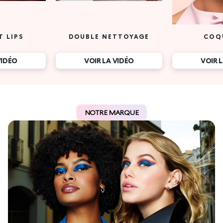
T LIPS
DOUBLE NETTOYAGE
COQ
VIDÉO
VOIR LA VIDÉO
VOIR 
NOTRE MARQUE