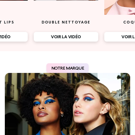
T LIPS
DOUBLE NETTOYAGE
COQ
VIDÉO
VOIR LA VIDÉO
VOIR 
NOTRE MARQUE