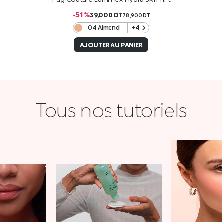
-51 %
39,000
DT
78,900
DT
04 Almond
+4
AJOUTER AU PANIER
Tous nos tutoriels