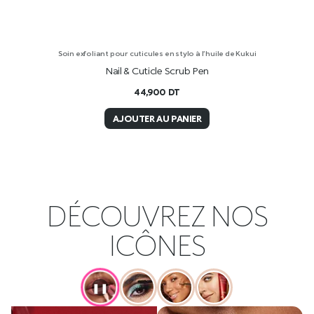
Soin exfoliant pour cuticules en stylo à l’huile de Kukui
Nail & Cuticle Scrub Pen
44,900
DT
AJOUTER AU PANIER
DÉCOUVREZ NOS
ICÔNES
❚❚