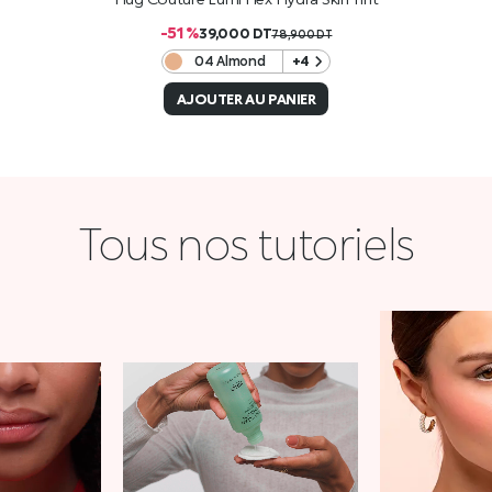
-51 %
39,000
DT
78,900
DT
04 Almond
+4
AJOUTER AU PANIER
Tous nos tutoriels