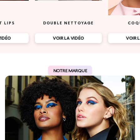
T LIPS
DOUBLE NETTOYAGE
COQ
VIDÉO
VOIR LA VIDÉO
VOIR 
NOTRE MARQUE