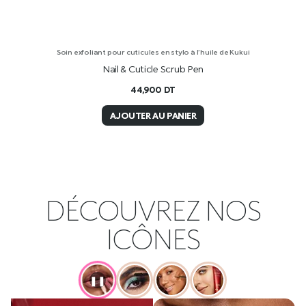
Soin exfoliant pour cuticules en stylo à l’huile de Kukui
Nail & Cuticle Scrub Pen
44,900
DT
AJOUTER AU PANIER
DÉCOUVREZ NOS
ICÔNES
❚❚