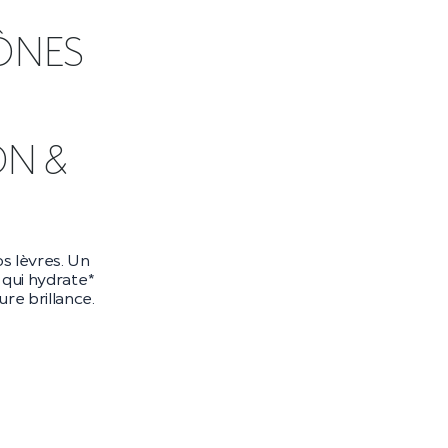
ÔNES
DN &
s lèvres. Un
qui hydrate*
re brillance.