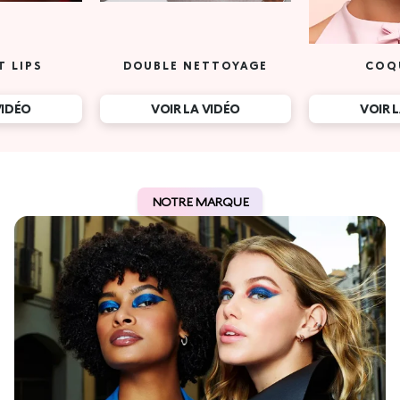
T LIPS
DOUBLE NETTOYAGE
COQ
VIDÉO
VOIR LA VIDÉO
VOIR 
NOTRE MARQUE