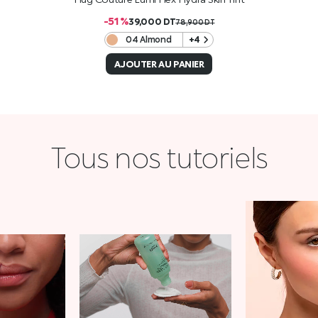
-51 %
39,000
DT
78,900
DT
04 Almond
+4
AJOUTER AU PANIER
Tous nos tutoriels