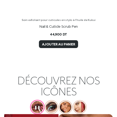
Soin exfoliant pour cuticules en stylo à l’huile de Kukui
Nail & Cuticle Scrub Pen
44,900
DT
AJOUTER AU PANIER
DÉCOUVREZ NOS
ICÔNES
❚❚