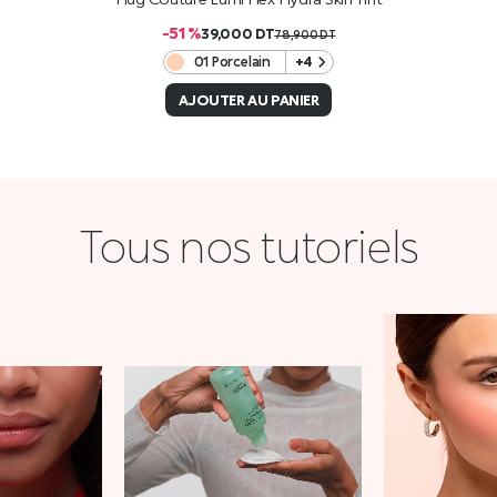
-51 %
39,000
DT
78,900
DT
01 Porcelain
+4
AJOUTER AU PANIER
Tous nos tutoriels