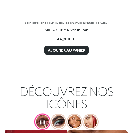
Soin exfoliant pour cuticules en stylo à l’huile de Kukui
Nail & Cuticle Scrub Pen
44,900
DT
AJOUTER AU PANIER
DÉCOUVREZ NOS
ICÔNES
❚❚