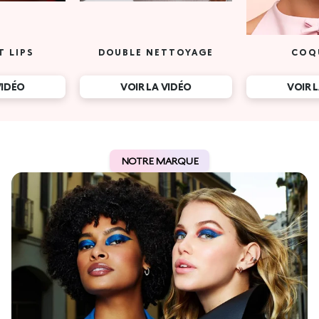
T LIPS
DOUBLE NETTOYAGE
COQ
VIDÉO
VOIR LA VIDÉO
VOIR 
NOTRE MARQUE