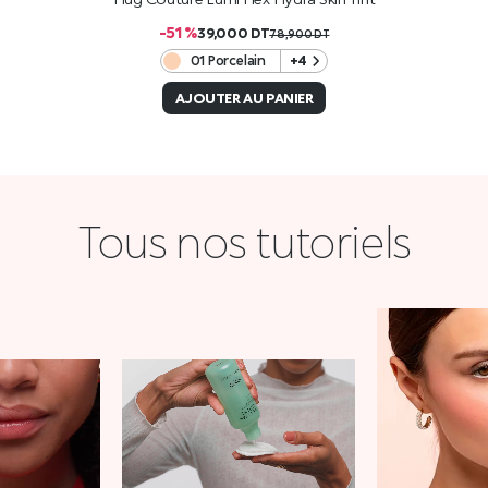
-51 %
39,000
DT
78,900
DT
01 Porcelain
+4
AJOUTER AU PANIER
Tous nos tutoriels