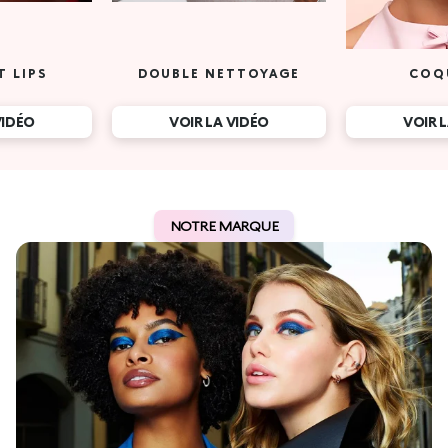
T LIPS
DOUBLE NETTOYAGE
COQ
VIDÉO
VOIR LA VIDÉO
VOIR 
NOTRE MARQUE