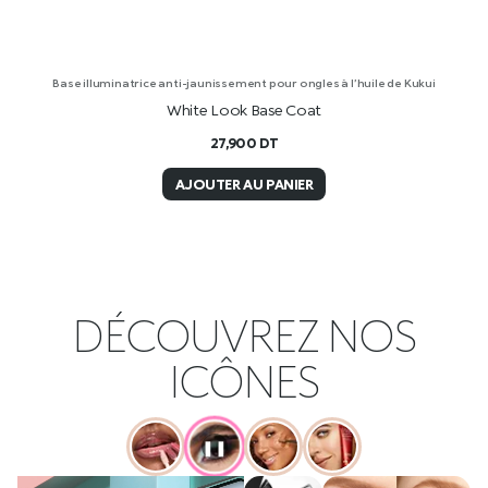
Base illuminatrice anti-jaunissement pour ongles à l’huile de Kukui
White Look Base Coat
27,900
DT
AJOUTER AU PANIER
DÉCOUVREZ NOS
ICÔNES
❚❚