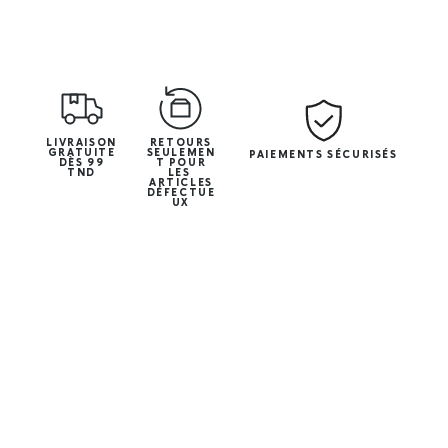
LIVRAISON
RETOURS
GRATUITE
SEULEMEN
PAIEMENTS SÉCURISÉS
DÈS 99
T POUR
TND
LES
ARTICLES
DÉFECTUE
UX