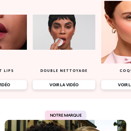
T LIPS
DOUBLE NETTOYAGE
COQ
VIDÉO
VOIR LA VIDÉO
VOIR 
NOTRE MARQUE