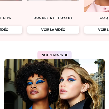
T LIPS
DOUBLE NETTOYAGE
COQ
VIDÉO
VOIR LA VIDÉO
VOIR 
NOTRE MARQUE