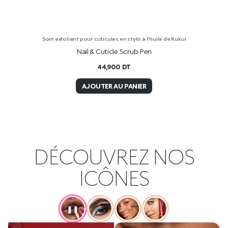
Soin exfoliant pour cuticules en stylo à l’huile de Kukui
Nail & Cuticle Scrub Pen
44,900
DT
AJOUTER AU PANIER
DÉCOUVREZ NOS
ICÔNES
❚❚