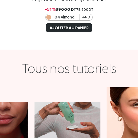
-51 %
39,000
DT
78,900
DT
04 Almond
+4
AJOUTER AU PANIER
Tous nos tutoriels