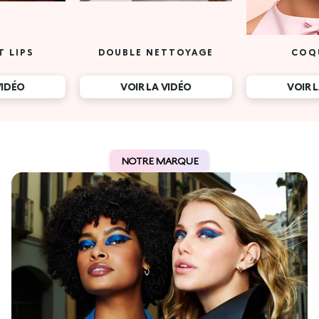
T LIPS
DOUBLE NETTOYAGE
COQ
VIDÉO
VOIR LA VIDÉO
VOIR 
NOTRE MARQUE