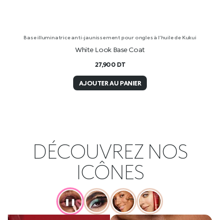
Base illuminatrice anti-jaunissement pour ongles à l’huile de Kukui
White Look Base Coat
27,900
DT
AJOUTER AU PANIER
DÉCOUVREZ NOS
ICÔNES
❚❚