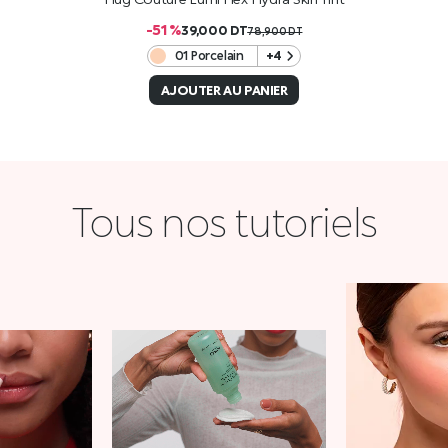
-51 %
39,000
DT
78,900
DT
01 Porcelain
+4
AJOUTER AU PANIER
Tous nos tutoriels