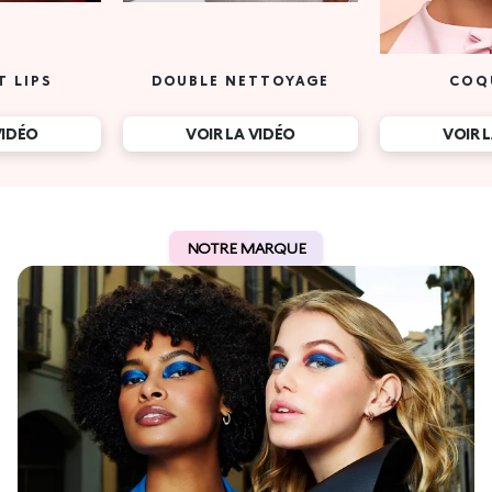
T LIPS
DOUBLE NETTOYAGE
COQ
VIDÉO
VOIR LA VIDÉO
VOIR 
NOTRE MARQUE