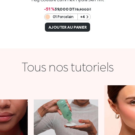
-51 %
39,000
DT
78,900
DT
01 Porcelain
+4
AJOUTER AU PANIER
Tous nos tutoriels