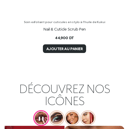
Soin exfoliant pour cuticules en stylo à l’huile de Kukui
Nail & Cuticle Scrub Pen
44,900
DT
AJOUTER AU PANIER
DÉCOUVREZ NOS
ICÔNES
❚❚