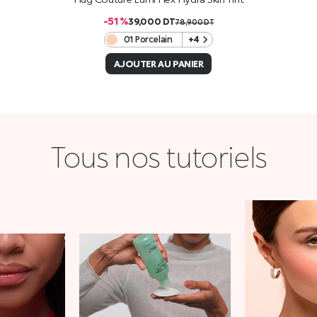
-51 %
39,000
DT
78,900
DT
01 Porcelain
+4
AJOUTER AU PANIER
Tous nos tutoriels