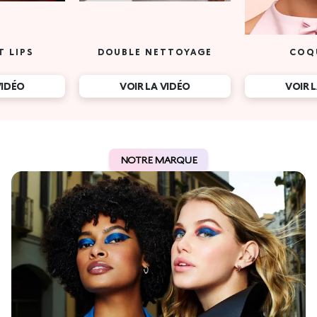
T LIPS
DOUBLE NETTOYAGE
COQ
VIDÉO
VOIR LA VIDÉO
VOIR 
NOTRE MARQUE