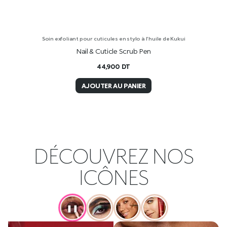
Soin exfoliant pour cuticules en stylo à l’huile de Kukui
Nail & Cuticle Scrub Pen
44,900
DT
AJOUTER AU PANIER
DÉCOUVREZ NOS
ICÔNES
❚❚