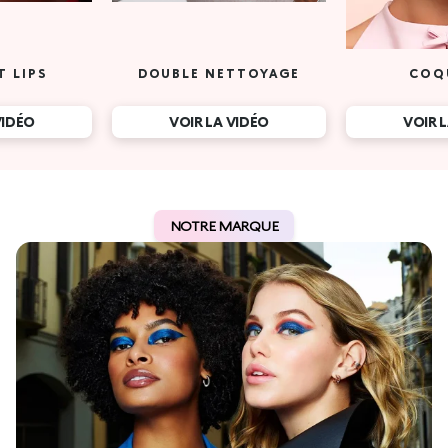
T LIPS
DOUBLE NETTOYAGE
COQ
VIDÉO
VOIR LA VIDÉO
VOIR 
NOTRE MARQUE