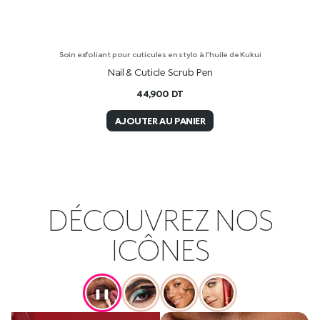
Soin exfoliant pour cuticules en stylo à l’huile de Kukui
Nail & Cuticle Scrub Pen
44,900
DT
AJOUTER AU PANIER
DÉCOUVREZ NOS
ICÔNES
❚❚