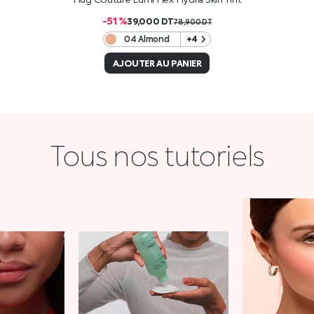
-51 %
39,000
DT
78,900
DT
04 Almond
+4
AJOUTER AU PANIER
Tous nos tutoriels