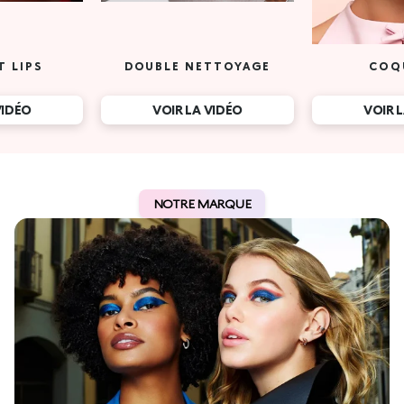
T LIPS
DOUBLE NETTOYAGE
COQ
VIDÉO
VOIR LA VIDÉO
VOIR 
NOTRE MARQUE