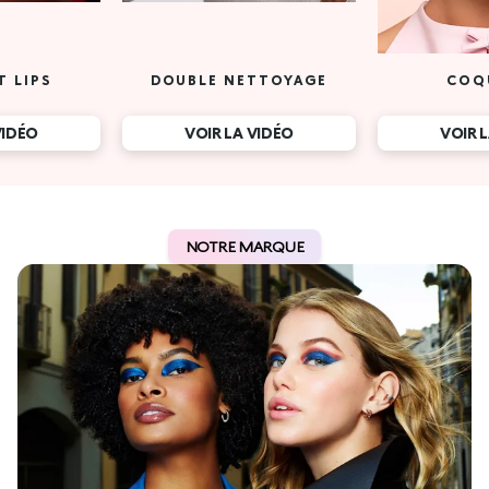
T LIPS
DOUBLE NETTOYAGE
COQ
VIDÉO
VOIR LA VIDÉO
VOIR 
NOTRE MARQUE