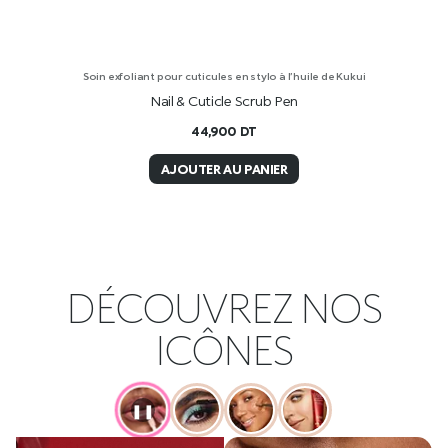
Soin exfoliant pour cuticules en stylo à l’huile de Kukui
Nail & Cuticle Scrub Pen
44,900
DT
AJOUTER AU PANIER
DÉCOUVREZ NOS
ICÔNES
❚❚