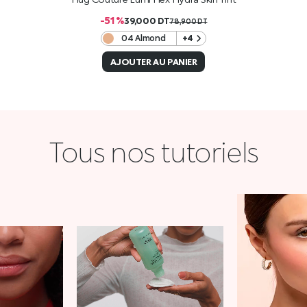
-51 %
39,000
DT
78,900
DT
04 Almond
+4
AJOUTER AU PANIER
Tous nos tutoriels