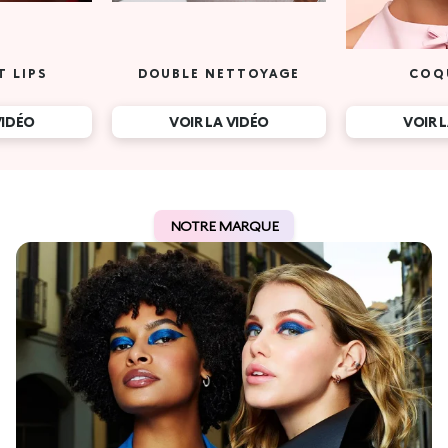
T LIPS
DOUBLE NETTOYAGE
COQ
VIDÉO
VOIR LA VIDÉO
VOIR 
NOTRE MARQUE