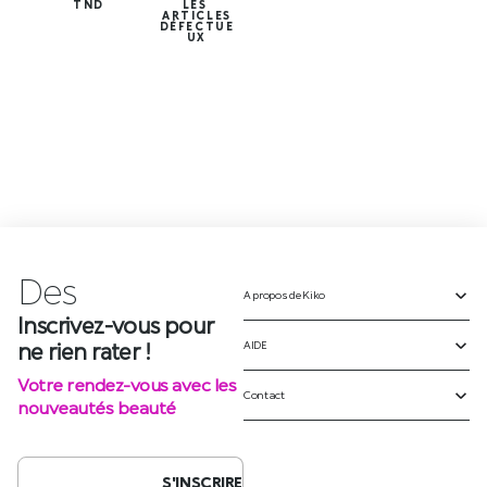
TND
LES
ARTICLES
DÉFECTUE
UX
Des
é
v
è
A propos de Kiko
Inscrivez-vous pour
ne rien rater !
AIDE
Votre rendez-vous avec les
Contact
nouveautés beauté
S'INSCRIRE