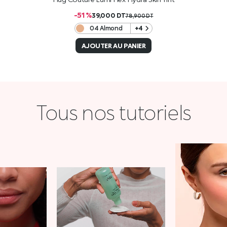
-51 %
39,000
DT
78,900
DT
04 Almond
+4
AJOUTER AU PANIER
Tous nos tutoriels