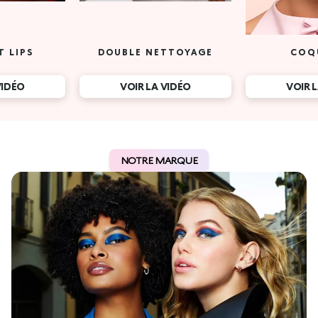
T LIPS
DOUBLE NETTOYAGE
COQ
VIDÉO
VOIR LA VIDÉO
VOIR 
NOTRE MARQUE