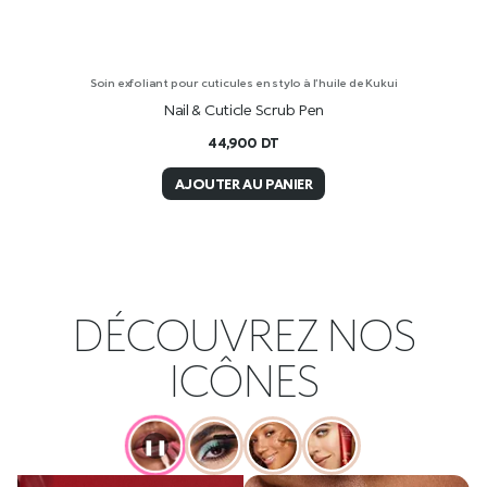
Soin exfoliant pour cuticules en stylo à l’huile de Kukui
Nail & Cuticle Scrub Pen
44,900
DT
AJOUTER AU PANIER
DÉCOUVREZ NOS
ICÔNES
❚❚