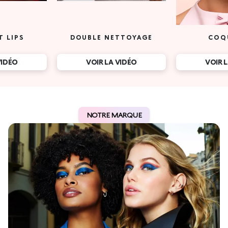
T LIPS
DOUBLE NETTOYAGE
COQ
VIDÉO
VOIR LA VIDÉO
VOIR 
NOTRE MARQUE