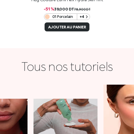
-51 %
39,000
DT
78,900
DT
01 Porcelain
+4
AJOUTER AU PANIER
Tous nos tutoriels