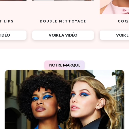
T LIPS
DOUBLE NETTOYAGE
COQ
VIDÉO
VOIR LA VIDÉO
VOIR 
NOTRE MARQUE