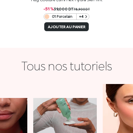
-51 %
39,000
DT
78,900
DT
01 Porcelain
+4
AJOUTER AU PANIER
Tous nos tutoriels