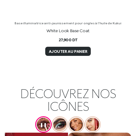
Base illuminatrice anti-jaunissement pour ongles à l’huile de Kukui
White Look Base Coat
27,900
DT
AJOUTER AU PANIER
DÉCOUVREZ NOS
ICÔNES
❚❚