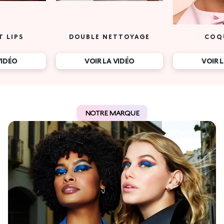
T LIPS
DOUBLE NETTOYAGE
COQ
VIDÉO
VOIR LA VIDÉO
VOIR 
NOTRE MARQUE