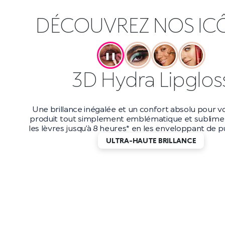
DÉCOUVREZ NOS IC
❚❚
Maxi Mod Masca
Boostez votre volume jusqu’à 200 %* avec ce masc
et longue tenue. Avec une tenue jusqu’à 10 heur
applicateur petit et précis, vous obtiendrez d
incroyablement longs qui durent jusqu’au bout de
DES CILS EFFET WOW