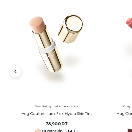
Skin tint hydratante en stick
Crayo
Hug Couture Lumi Flex Hydra Skin Tint
Hug Cou
78,900
DT
01 Porcelain
+4
AJOUTER AU PANIER