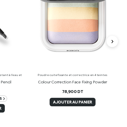
tant à l’eau et
Poudre cuite fixante et correctrice en 4 teintes
Pencil
Colour Correction Face Fixing Powder
30
78,900
DT
5
AJOUTER AU PANIER
R