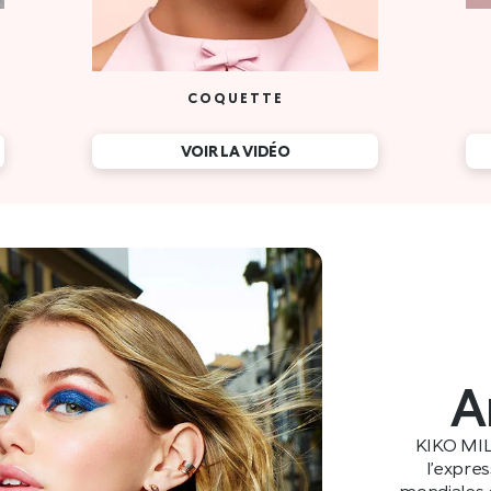
A
KIKO MIL
l’expre
mondiales e
racines itali