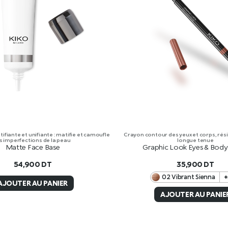
ifiante et unifiante : matifie et camoufle
Crayon contour des yeux et corps, résis
s imperfections de la peau
longue tenue
Matte Face Base
Graphic Look Eyes & Body 
54,900
DT
35,900
DT
02 Vibrant Sienna
+
AJOUTER AU PANIER
AJOUTER AU PANIE