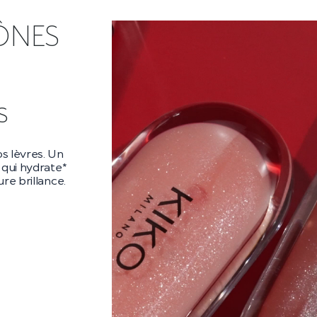
ÔNES
ra
ara audacieux
es** et un
es cils
 la nuit.