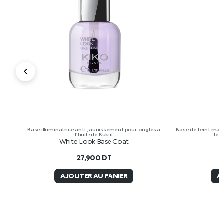
Base illuminatrice anti-jaunissement pour ongles à
Base de teint mat
l’huile de Kukui
le
White Look Base Coat
27,900
DT
AJOUTER AU PANIER