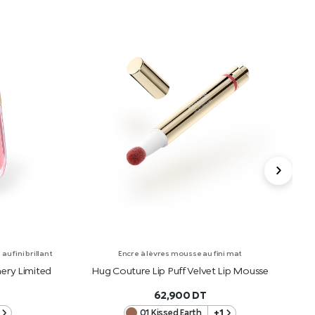
u fini brillant
Encre à lèvres mousse au fini mat
ery Limited
Hug Couture Lip Puff Velvet Lip Mousse
H
62,900
DT
01 Kissed Earth
+1
R
AJOUTER AU PANIER