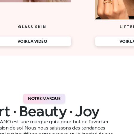
NOTRE MARQUE
rt · Beauty · Joy
ANO est une marque qui a pour but de favoriser
ssion de soi. Nous nous saisissons des tendances
t leur insufflons notre propre style, inspiré de nos
ennes, avant de les partager avec notre public dans le
monde entier.
Lire plus