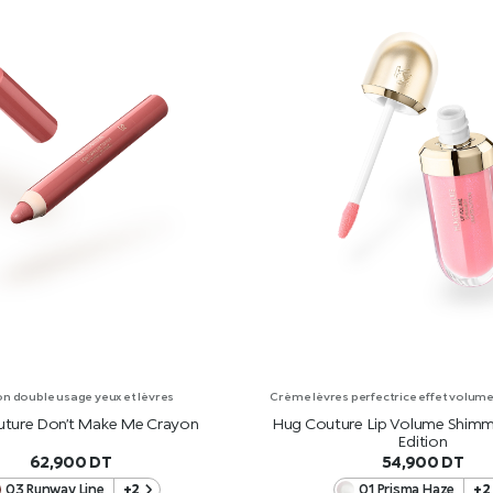
n double usage yeux et lèvres
Crème lèvres perfectrice effet volume a
ture Don’t Make Me Crayon
Hug Couture Lip Volume Shimm
Edition
62,900
DT
54,900
DT
03 Runway Line
+2
01 Prisma Haze
+2
AJOUTER AU PANIER
AJOUTER AU PANIE