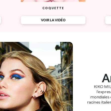
COQUETTE
VOIR LA VIDÉO
A
KIKO MIL
l’expre
mondiales e
racines itali