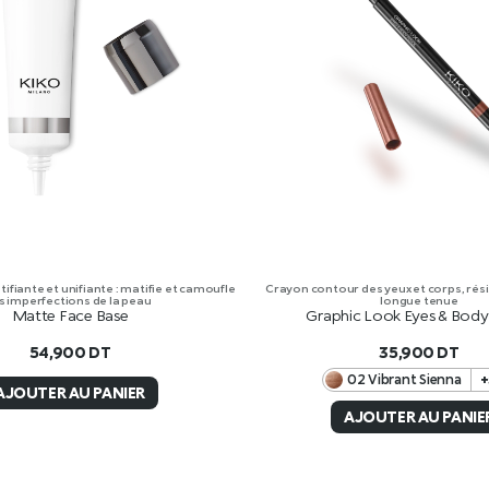
ifiante et unifiante : matifie et camoufle
Crayon contour des yeux et corps, résis
s imperfections de la peau
longue tenue
Matte Face Base
Graphic Look Eyes & Body 
54,900
DT
35,900
DT
02 Vibrant Sienna
+
AJOUTER AU PANIER
AJOUTER AU PANIE