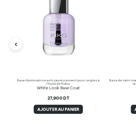
Base illuminatrice anti-jaunissement pour ongles à
Base de teint mat
l’huile de Kukui
le
White Look Base Coat
27,900
DT
AJOUTER AU PANIER