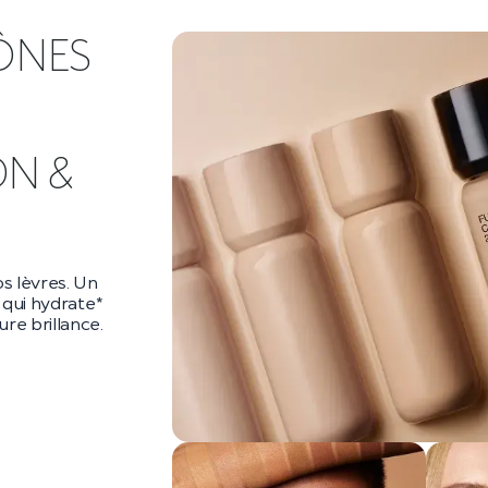
ÔNES
DN &
s lèvres. Un
qui hydrate*
re brillance.