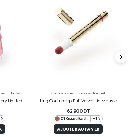
u fini brillant
Encre à lèvres mousse au fini mat
ery Limited
Hug Couture Lip Puff Velvet Lip Mousse
H
62,900
DT
01 Kissed Earth
+1
R
AJOUTER AU PANIER