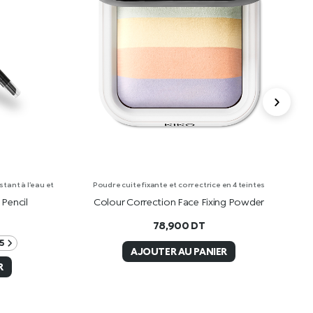
tant à l’eau et
Poudre cuite fixante et correctrice en 4 teintes
Pencil
Colour Correction Face Fixing Powder
30
78,900
DT
5
AJOUTER AU PANIER
R