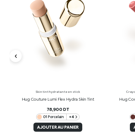
Skin tint hydratante en stick
Crayo
Hug Couture Lumi Flex Hydra Skin Tint
Hug Cou
78,900
DT
01 Porcelain
+4
AJOUTER AU PANIER