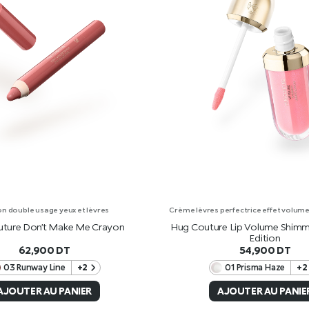
n double usage yeux et lèvres
Crème lèvres perfectrice effet volume a
ture Don’t Make Me Crayon
Hug Couture Lip Volume Shimm
Edition
62,900
DT
54,900
DT
03 Runway Line
+2
01 Prisma Haze
+2
AJOUTER AU PANIER
AJOUTER AU PANIE