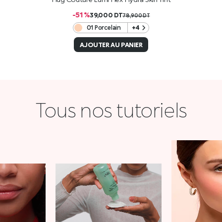
-51 %
39,000
DT
78,900
DT
01 Porcelain
+4
AJOUTER AU PANIER
Tous nos tutoriels