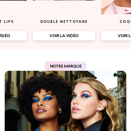
T LIPS
DOUBLE NETTOYAGE
COQ
VIDÉO
VOIR LA VIDÉO
VOIR 
NOTRE MARQUE