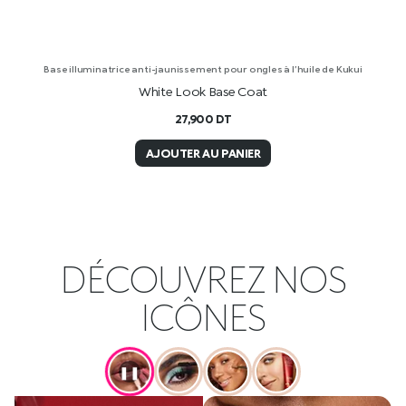
Base illuminatrice anti-jaunissement pour ongles à l’huile de Kukui
White Look Base Coat
27,900
DT
AJOUTER AU PANIER
DÉCOUVREZ NOS
ICÔNES
❚❚