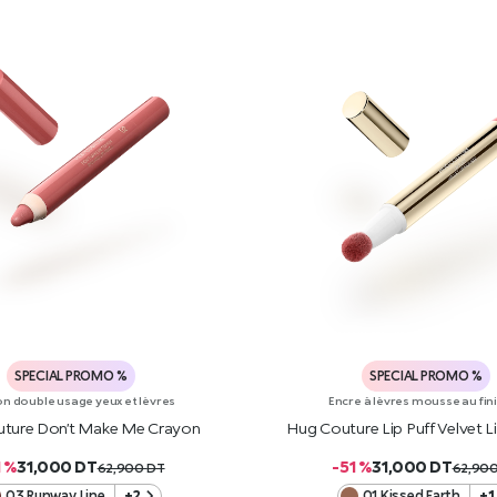
SPECIAL PROMO %
SPECIAL PROMO %
n double usage yeux et lèvres
Encre à lèvres mousse au fin
ture Don’t Make Me Crayon
Hug Couture Lip Puff Velvet 
1 %
31,000
DT
-51 %
31,000
DT
62,900
DT
62,90
03 Runway Line
+2
01 Kissed Earth
+1
AJOUTER AU PANIER
AJOUTER AU PANIE