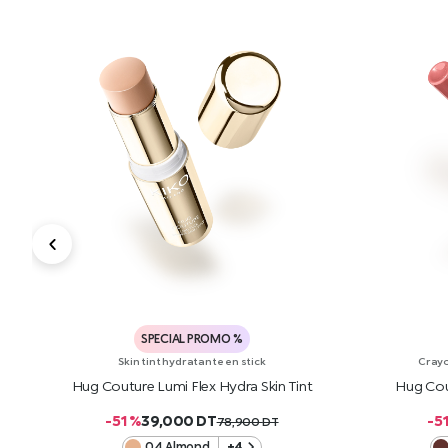
SPECIAL PROMO %
Skin tint hydratante en stick
Crayo
ick
Hug Couture Lumi Flex Hydra Skin Tint
Hug Cou
-51 %
39,000
DT
-5
78,900
DT
04 Almond
+4
AJOUTER AU PANIER