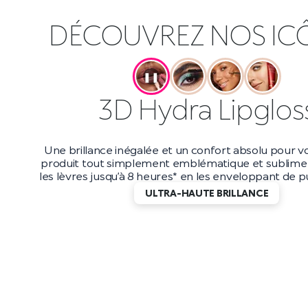
DÉCOUVREZ NOS IC
❚❚
Maxi Mod Masca
Boostez votre volume jusqu’à 200 %* avec ce masc
et longue tenue. Avec une tenue jusqu’à 10 heur
applicateur petit et précis, vous obtiendrez d
incroyablement longs qui durent jusqu’au bout de
DES CILS EFFET WOW