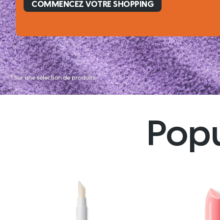
NEW LIMITED EDITION
La douceur n’a jamais été si puissante
COMMENCEZ VOTRE SHOPPING
Popu