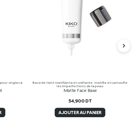
 pour ongles à
Base de teint matifiante et unifiante : matifie et camoufle
Cr
les imperfections de la peau
at
Matte Face Base
54,900
DT
R
AJOUTER AU PANIER