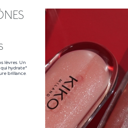
ÔNES
ra
ara audacieux
es** et un
es cils
 la nuit.