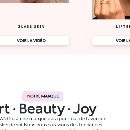
NOTRE MARQUE
rt · Beauty · Joy
ANO est une marque qui a pour but de favoriser
ssion de soi. Nous nous saisissons des tendances
t leur insufflons notre propre style, inspiré de nos
ennes, avant de les partager avec notre public dans le
monde entier.
Lire plus