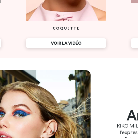
A
KIKO MIL
l’expre
mondiales e
racines itali