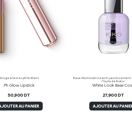
Rouge à lèvres pH brillant
Base illuminatrice anti-jaunissement
l’huile de Kukui
Ph Glow Lipstick
White Look Base Co
50,900
DT
27,900
DT
AJOUTER AU PANIER
AJOUTER AU PANIE