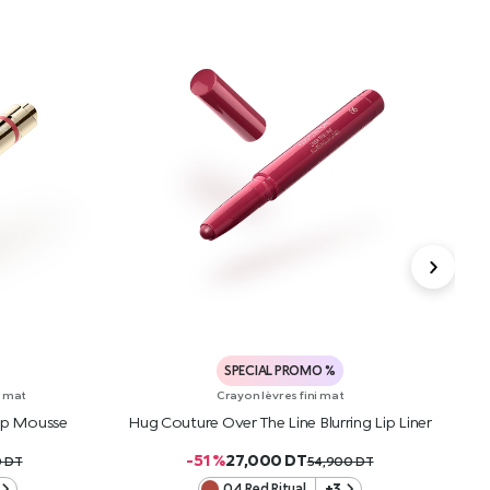
SPECIAL PROMO %
i mat
Crayon lèvres fini mat
Lip Mousse
Hug Couture Over The Line Blurring Lip Liner
H
-51 %
27,000
DT
0
DT
54,900
DT
04 Red Ritual
+3
R
AJOUTER AU PANIER