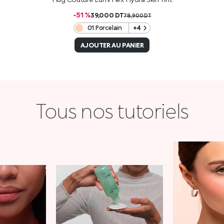
-51 %
39,000
DT
78,900
DT
01 Porcelain
+4
AJOUTER AU PANIER
Tous nos tutoriels