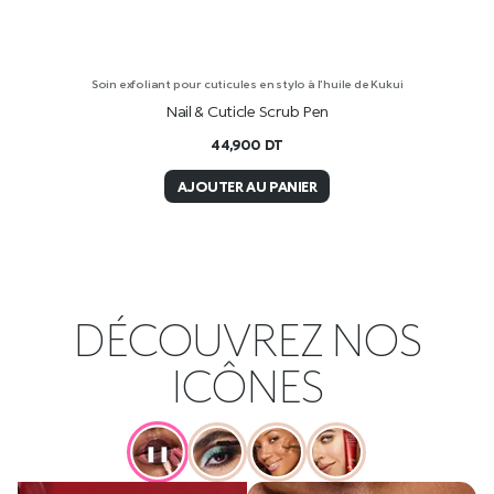
Soin exfoliant pour cuticules en stylo à l’huile de Kukui
Nail & Cuticle Scrub Pen
44,900
DT
AJOUTER AU PANIER
DÉCOUVREZ NOS
ICÔNES
❚❚