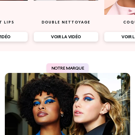
T LIPS
DOUBLE NETTOYAGE
COQ
VIDÉO
VOIR LA VIDÉO
VOIR 
NOTRE MARQUE