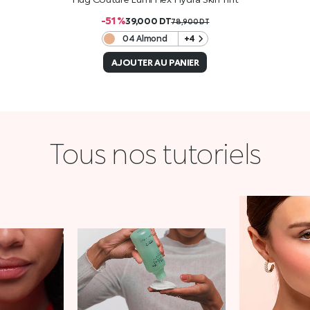
-51 %
39,000
DT
78,900
DT
04 Almond
+4
AJOUTER AU PANIER
Tous nos tutoriels