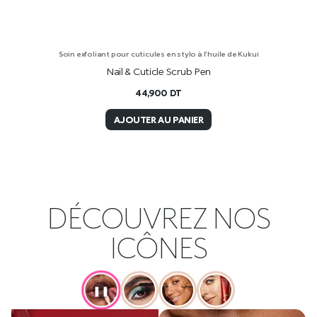
Soin exfoliant pour cuticules en stylo à l’huile de Kukui
Nail & Cuticle Scrub Pen
44,900
DT
AJOUTER AU PANIER
DÉCOUVREZ NOS
ICÔNES
❚❚