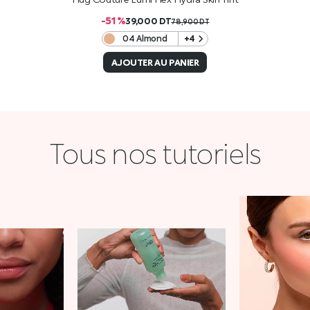
-51 %
39,000
DT
78,900
DT
04 Almond
+4
AJOUTER AU PANIER
Tous nos tutoriels