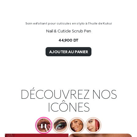
Soin exfoliant pour cuticules en stylo à l’huile de Kukui
Nail & Cuticle Scrub Pen
44,900
DT
AJOUTER AU PANIER
DÉCOUVREZ NOS
ICÔNES
❚❚