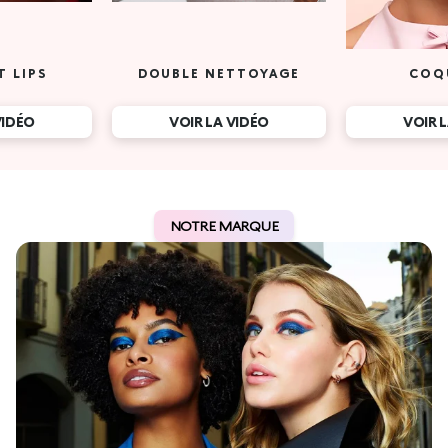
T LIPS
DOUBLE NETTOYAGE
COQ
VIDÉO
VOIR LA VIDÉO
VOIR 
NOTRE MARQUE