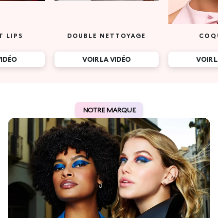
T LIPS
DOUBLE NETTOYAGE
COQ
VIDÉO
VOIR LA VIDÉO
VOIR 
NOTRE MARQUE