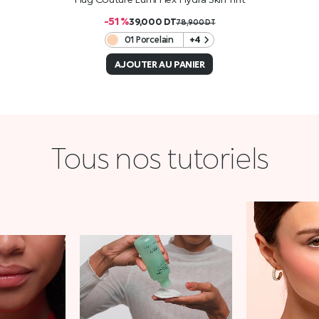
-51 %
39,000
DT
78,900
DT
01 Porcelain
+4
AJOUTER AU PANIER
Tous nos tutoriels