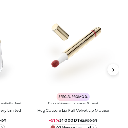
SPECIAL PROMO %
u fini brillant
Encre à lèvres mousse au fini mat
ery Limited
Hug Couture Lip Puff Velvet Lip Mousse
H
-51 %
31,000
DT
0
DT
62,900
DT
02 Moussy Jam
+1
R
AJOUTER AU PANIER