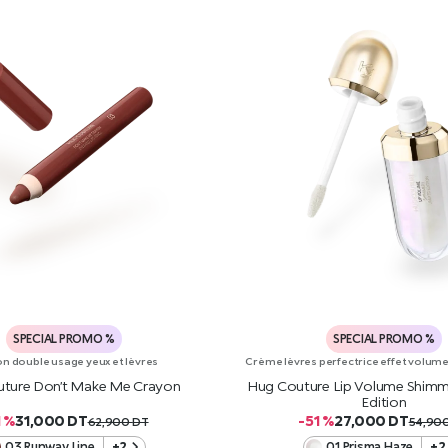
SPECIAL PROMO %
SPECIAL PROMO %
n double usage yeux et lèvres
Crème lèvres perfectrice effet volume a
ture Don’t Make Me Crayon
Hug Couture Lip Volume Shimm
Edition
1 %
31,000
DT
-51 %
27,000
DT
62,900
DT
54,90
03 Runway Line
+2
01 Prisma Haze
+2
AJOUTER AU PANIER
AJOUTER AU PANIE