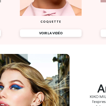
A
KIKO MIL
l’expre
mondiales e
racines itali