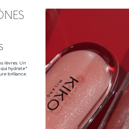
ÔNES
ra
ara audacieux
es** et un
es cils
 la nuit.