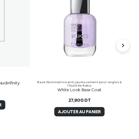
udinfinity
Base illuminatrice anti-jaunissement pour ongles à
Base
l’huile de Kukui
White Look Base Coat
27,900
DT
R
AJOUTER AU PANIER