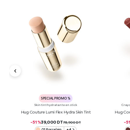
SPECIAL PROMO %
Skin tint hydratante en stick
Crayo
Hug Couture Lumi Flex Hydra Skin Tint
Hug Cou
-51 %
39,000
DT
-5
78,900
DT
01 Porcelain
+4
AJOUTER AU PANIER