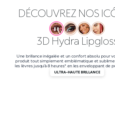
DÉCOUVREZ NOS IC
❚❚
Maxi Mod Masca
Boostez votre volume jusqu’à 200 %* avec ce masc
et longue tenue. Avec une tenue jusqu’à 10 heur
applicateur petit et précis, vous obtiendrez d
incroyablement longs qui durent jusqu’au bout de
DES CILS EFFET WOW