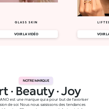
NOTRE MARQUE
rt · Beauty · Joy
ANO est une marque qui a pour but de favoriser
ssion de soi. Nous nous saisissons des tendances
t leur insufflons notre propre style, inspiré de nos
ennes, avant de les partager avec notre public dans le
monde entier.
Lire plus