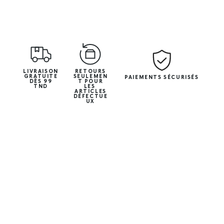
LIVRAISON
RETOURS
GRATUITE
SEULEMEN
PAIEMENTS SÉCURISÉS
DÈS 99
T POUR
TND
LES
ARTICLES
DÉFECTUE
UX