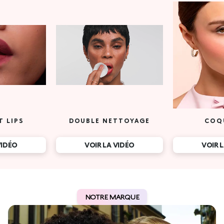
T LIPS
DOUBLE NETTOYAGE
COQ
VIDÉO
VOIR LA VIDÉO
VOIR 
NOTRE MARQUE