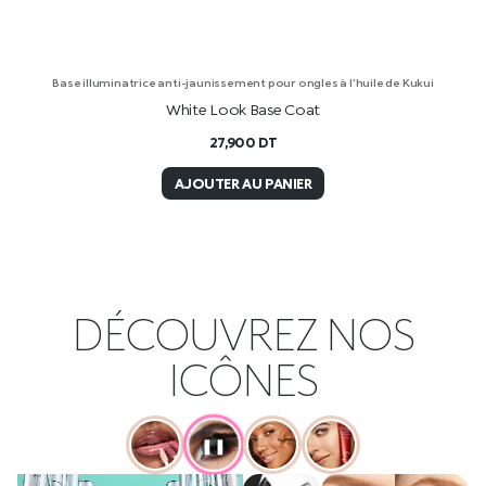
Base illuminatrice anti-jaunissement pour ongles à l’huile de Kukui
White Look Base Coat
27,900
DT
AJOUTER AU PANIER
DÉCOUVREZ NOS
ICÔNES
❚❚