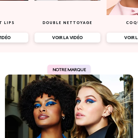
T LIPS
DOUBLE NETTOYAGE
COQ
VIDÉO
VOIR LA VIDÉO
VOIR 
NOTRE MARQUE