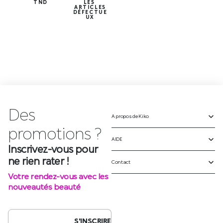
TND
LES
ARTICLES
DÉFECTUE
UX
Des
é
v
A propos de Kiko
Inscrivez-vous pour
ne rien rater !
AIDE
Votre rendez-vous avec les
Contact
nouveautés beauté
S'INSCRIRE
SUIVEZ-NOUS SUR