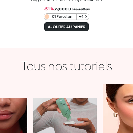
-51 %
39,000
DT
78,900
DT
01 Porcelain
+4
AJOUTER AU PANIER
Tous nos tutoriels