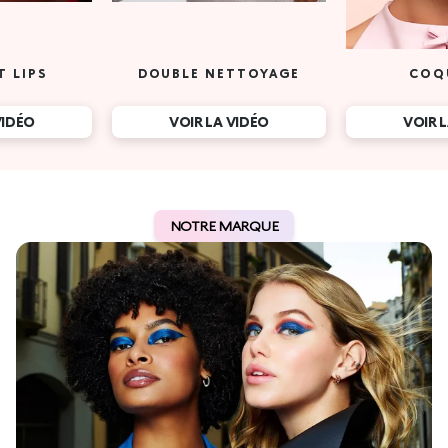
T LIPS
DOUBLE NETTOYAGE
COQ
VIDÉO
VOIR LA VIDÉO
VOIR 
NOTRE MARQUE