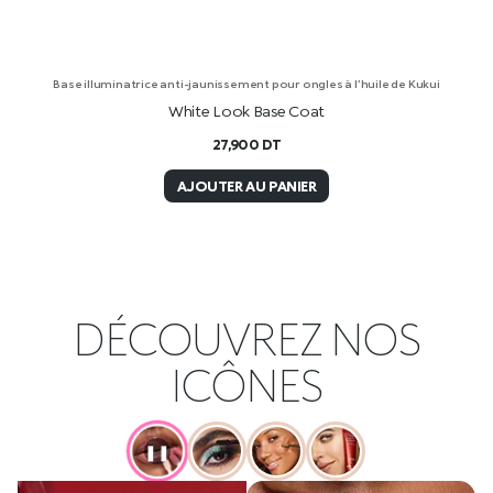
Base illuminatrice anti-jaunissement pour ongles à l’huile de Kukui
White Look Base Coat
27,900
DT
AJOUTER AU PANIER
DÉCOUVREZ NOS
ICÔNES
❚❚