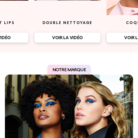
T LIPS
DOUBLE NETTOYAGE
COQ
VIDÉO
VOIR LA VIDÉO
VOIR 
NOTRE MARQUE