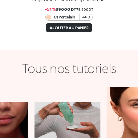
-51 %
39,000
DT
78,900
DT
01 Porcelain
+4
AJOUTER AU PANIER
Tous nos tutoriels