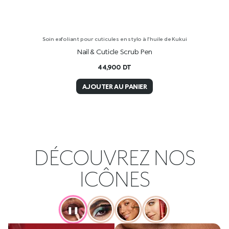
Soin exfoliant pour cuticules en stylo à l’huile de Kukui
Nail & Cuticle Scrub Pen
44,900
DT
AJOUTER AU PANIER
DÉCOUVREZ NOS
ICÔNES
❚❚