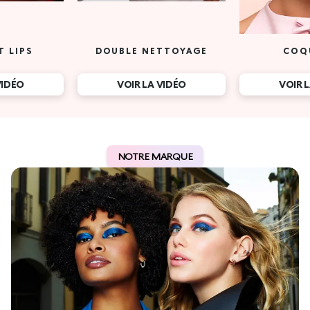
T LIPS
DOUBLE NETTOYAGE
COQ
VIDÉO
VOIR LA VIDÉO
VOIR 
NOTRE MARQUE