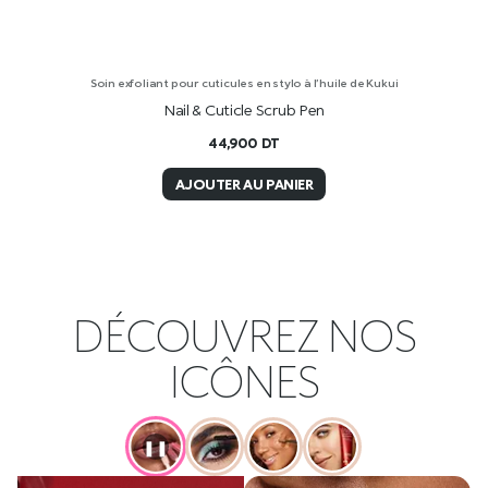
Soin exfoliant pour cuticules en stylo à l’huile de Kukui
Nail & Cuticle Scrub Pen
44,900
DT
AJOUTER AU PANIER
DÉCOUVREZ NOS
ICÔNES
❚❚