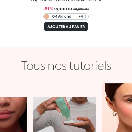
-51 %
39,000
DT
78,900
DT
04 Almond
+4
AJOUTER AU PANIER
Tous nos tutoriels