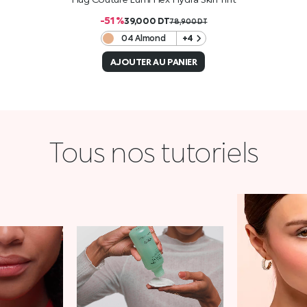
-51 %
39,000
DT
78,900
DT
04 Almond
+4
AJOUTER AU PANIER
Tous nos tutoriels