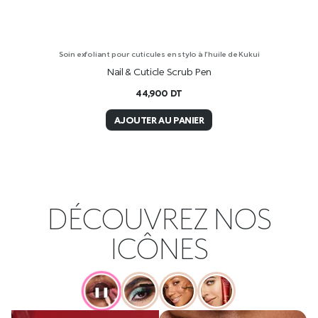
Soin exfoliant pour cuticules en stylo à l’huile de Kukui
Nail & Cuticle Scrub Pen
44,900
DT
AJOUTER AU PANIER
DÉCOUVREZ NOS
ICÔNES
❚❚