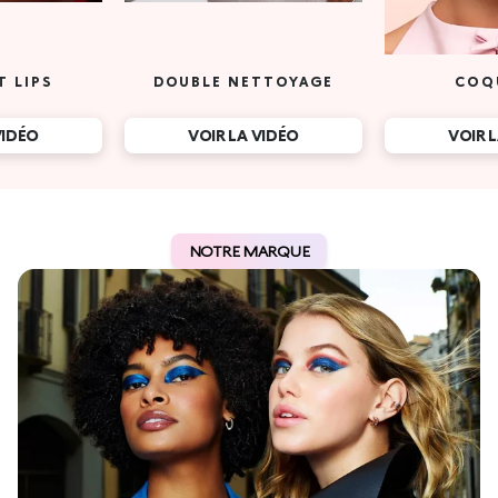
T LIPS
DOUBLE NETTOYAGE
COQ
VIDÉO
VOIR LA VIDÉO
VOIR 
NOTRE MARQUE