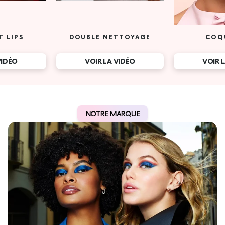
T LIPS
DOUBLE NETTOYAGE
COQ
VIDÉO
VOIR LA VIDÉO
VOIR 
NOTRE MARQUE