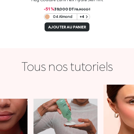
-51 %
39,000
DT
78,900
DT
04 Almond
+4
AJOUTER AU PANIER
Tous nos tutoriels