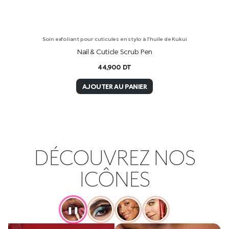
Soin exfoliant pour cuticules en stylo à l’huile de Kukui
Nail & Cuticle Scrub Pen
44,900
DT
AJOUTER AU PANIER
DÉCOUVREZ NOS
ICÔNES
❚❚