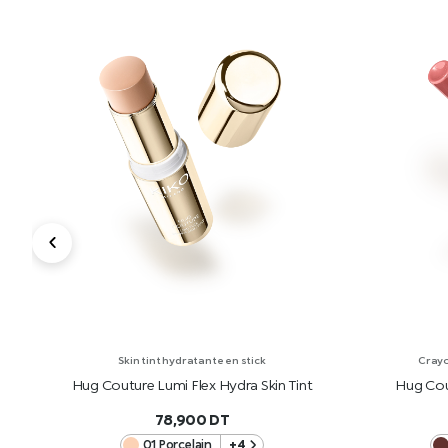
Skin tint hydratante en stick
Crayo
Hug Couture Lumi Flex Hydra Skin Tint
Hug Cou
78,900
DT
01 Porcelain
+4
AJOUTER AU PANIER