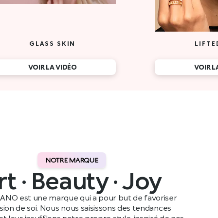
NOTRE MARQUE
rt · Beauty · Joy
ANO est une marque qui a pour but de favoriser
ssion de soi. Nous nous saisissons des tendances
t leur insufflons notre propre style, inspiré de nos
ennes, avant de les partager avec notre public dans le
monde entier.
Lire plus