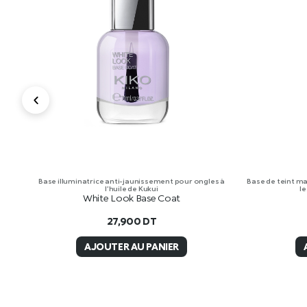
Base illuminatrice anti-jaunissement pour ongles à
Base de teint mat
l’huile de Kukui
le
White Look Base Coat
27,900
DT
AJOUTER AU PANIER