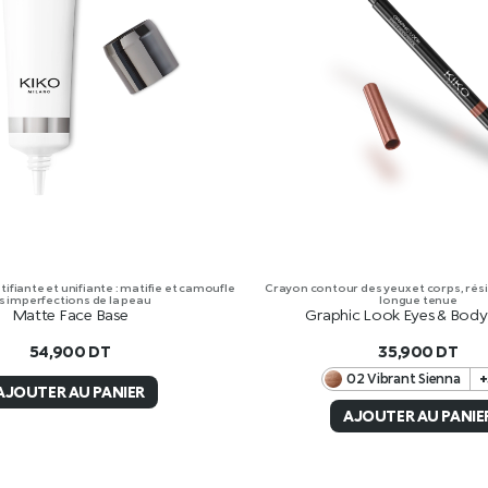
ifiante et unifiante : matifie et camoufle
Crayon contour des yeux et corps, résis
s imperfections de la peau
longue tenue
Matte Face Base
Graphic Look Eyes & Body 
54,900
DT
35,900
DT
02 Vibrant Sienna
+
AJOUTER AU PANIER
AJOUTER AU PANIE