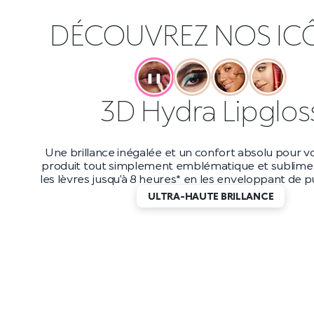
DÉCOUVREZ NOS IC
❚❚
Maxi Mod Masca
Boostez votre volume jusqu’à 200 %* avec ce masc
et longue tenue. Avec une tenue jusqu’à 10 heur
applicateur petit et précis, vous obtiendrez d
incroyablement longs qui durent jusqu’au bout de
DES CILS EFFET WOW