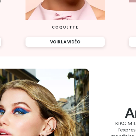
A
KIKO MIL
l’expre
mondiales e
racines itali