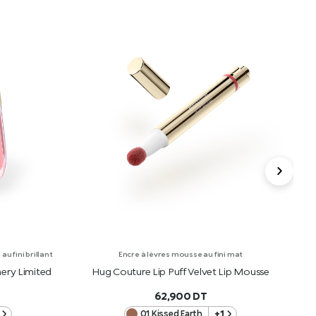
u fini brillant
Encre à lèvres mousse au fini mat
ery Limited
Hug Couture Lip Puff Velvet Lip Mousse
H
62,900
DT
01 Kissed Earth
+1
R
AJOUTER AU PANIER