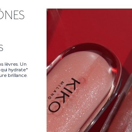
ÔNES
ra
ara audacieux
es** et un
es cils
 la nuit.