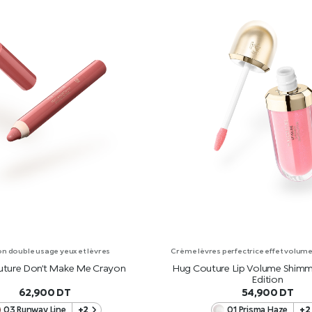
n double usage yeux et lèvres
Crème lèvres perfectrice effet volume a
ture Don’t Make Me Crayon
Hug Couture Lip Volume Shimm
Edition
62,900
DT
54,900
DT
03 Runway Line
+2
01 Prisma Haze
+2
AJOUTER AU PANIER
AJOUTER AU PANIE