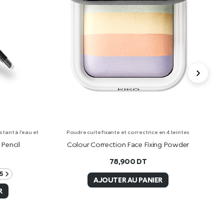
tant à l’eau et
Poudre cuite fixante et correctrice en 4 teintes
Pencil
Colour Correction Face Fixing Powder
30
78,900
DT
5
AJOUTER AU PANIER
R