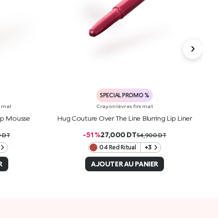
SPECIAL PROMO %
i mat
Crayon lèvres fini mat
Lip Mousse
Hug Couture Over The Line Blurring Lip Liner
H
-51 %
27,000
DT
0
DT
54,900
DT
04 Red Ritual
+3
R
AJOUTER AU PANIER