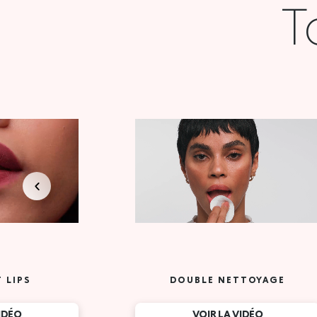
T
 LIPS
DOUBLE NETTOYAGE
VIDÉO
VOIR LA VIDÉO