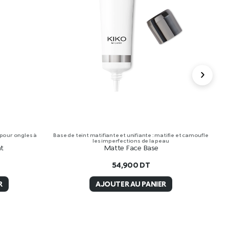
 pour ongles à
Base de teint matifiante et unifiante : matifie et camoufle
Cr
les imperfections de la peau
at
Matte Face Base
54,900
DT
R
AJOUTER AU PANIER