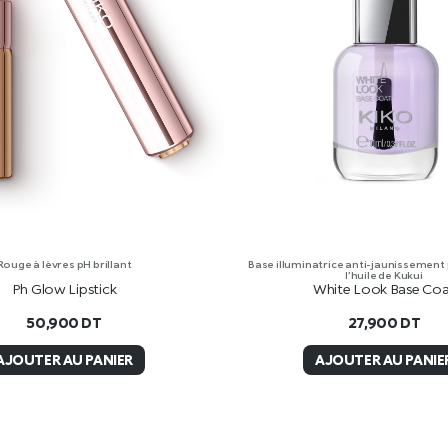
Rouge à lèvres pH brillant
Base illuminatrice anti-jaunissement
l’huile de Kukui
Ph Glow Lipstick
White Look Base Co
50,900
DT
27,900
DT
AJOUTER AU PANIER
AJOUTER AU PANIE