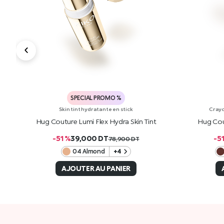
SPECIAL PROMO %
Skin tint hydratante en stick
Crayo
ick
Hug Couture Lumi Flex Hydra Skin Tint
Hug Cou
-51 %
39,000
DT
-5
78,900
DT
04 Almond
+4
AJOUTER AU PANIER