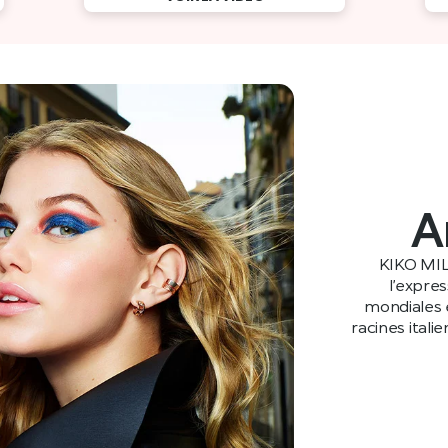
A
KIKO MIL
l’expre
mondiales e
racines itali