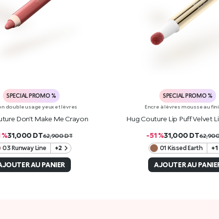
SPECIAL PROMO %
SPECIAL PROMO %
n double usage yeux et lèvres
Encre à lèvres mousse au fin
ture Don’t Make Me Crayon
Hug Couture Lip Puff Velvet 
1 %
31,000
DT
-51 %
31,000
DT
62,900
DT
62,90
03 Runway Line
+2
01 Kissed Earth
+1
AJOUTER AU PANIER
AJOUTER AU PANIE