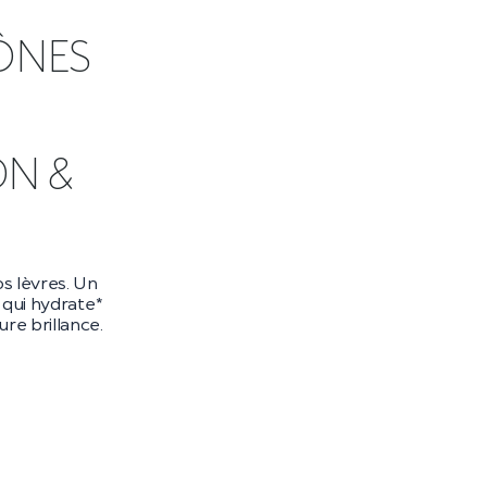
ÔNES
DN &
s lèvres. Un
qui hydrate*
re brillance.