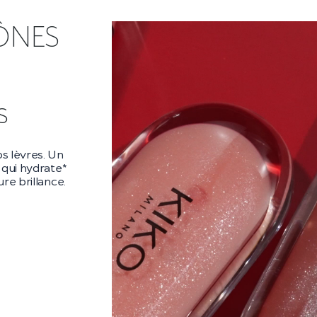
ÔNES
ra
ara audacieux
es** et un
es cils
 la nuit.