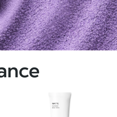
D EDITION
puissante
OPPING
dance