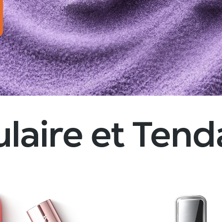
NEW LIMITE
La douceur n’a jamais été si 
COMMENCEZ VOTRE SH
laire et Ten