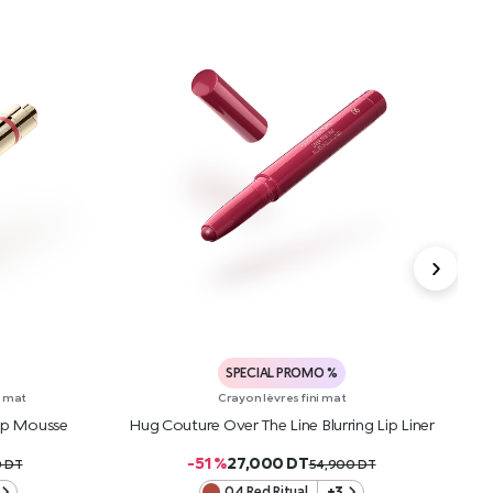
SPECIAL PROMO %
i mat
Crayon lèvres fini mat
Lip Mousse
Hug Couture Over The Line Blurring Lip Liner
H
-51 %
27,000
DT
0
DT
54,900
DT
04 Red Ritual
+3
R
AJOUTER AU PANIER