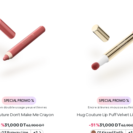
SPECIAL PROMO %
SPECIAL PROMO %
n double usage yeux et lèvres
Encre à lèvres mousse au fin
ture Don’t Make Me Crayon
Hug Couture Lip Puff Velvet 
1 %
31,000
DT
-51 %
31,000
DT
62,900
DT
62,90
03 Runway Line
+2
01 Kissed Earth
+1
AJOUTER AU PANIER
AJOUTER AU PANIE