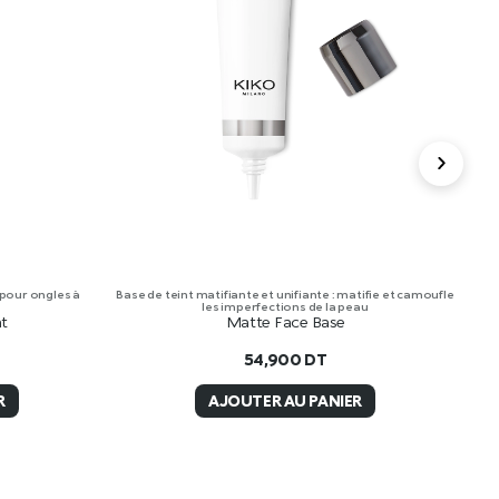
 pour ongles à
Base de teint matifiante et unifiante : matifie et camoufle
Cr
les imperfections de la peau
at
Matte Face Base
54,900
DT
R
AJOUTER AU PANIER