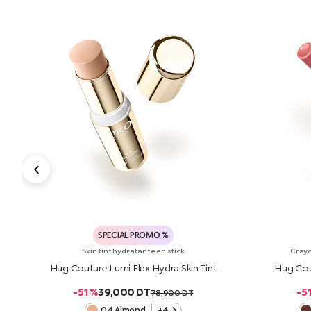
SPECIAL PROMO %
Skin tint hydratante en stick
Crayo
Hug Couture Lumi Flex Hydra Skin Tint
Hug Cou
-51 %
39,000
DT
-5
78,900
DT
04 Almond
+4
AJOUTER AU PANIER