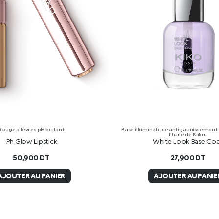
Rouge à lèvres pH brillant
Base illuminatrice anti-jaunissement
l’huile de Kukui
Ph Glow Lipstick
White Look Base Co
50,900
DT
27,900
DT
AJOUTER AU PANIER
AJOUTER AU PANIE