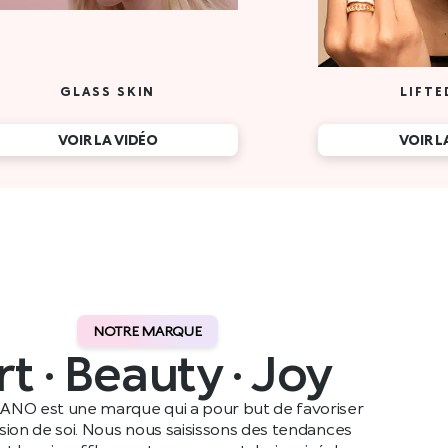
NOTRE MARQUE
rt · Beauty · Joy
ANO est une marque qui a pour but de favoriser
ssion de soi. Nous nous saisissons des tendances
t leur insufflons notre propre style, inspiré de nos
ennes, avant de les partager avec notre public dans le
monde entier.
Lire plus