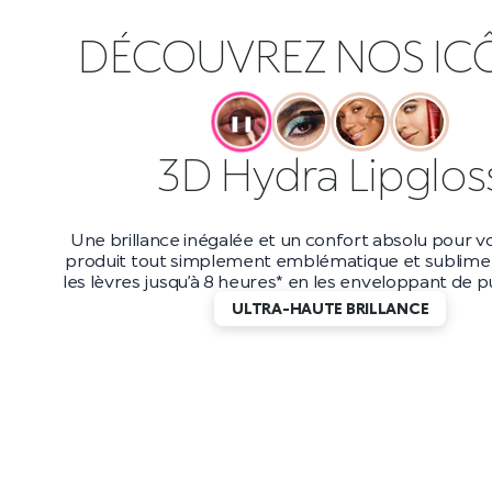
DÉCOUVREZ NOS IC
❚❚
Maxi Mod Masca
Boostez votre volume jusqu’à 200 %* avec ce masc
et longue tenue. Avec une tenue jusqu’à 10 heur
applicateur petit et précis, vous obtiendrez d
incroyablement longs qui durent jusqu’au bout de
DES CILS EFFET WOW