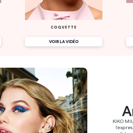
A
KIKO MIL
l’expre
mondiales e
racines itali