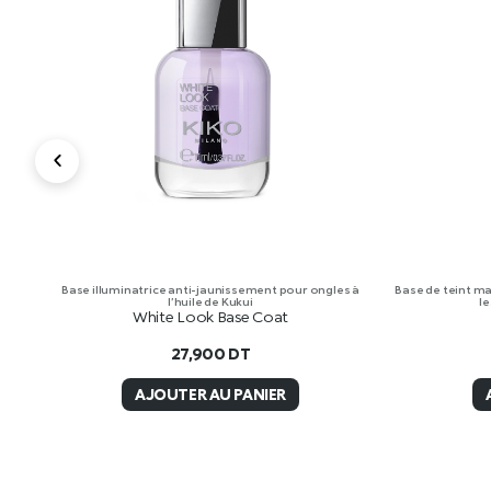
Base illuminatrice anti-jaunissement pour ongles à
Base de teint mat
l’huile de Kukui
le
White Look Base Coat
27,900
DT
AJOUTER AU PANIER