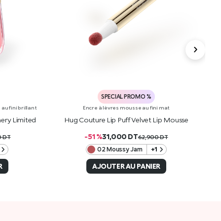
SPECIAL PROMO %
u fini brillant
Encre à lèvres mousse au fini mat
ery Limited
Hug Couture Lip Puff Velvet Lip Mousse
H
-51 %
31,000
DT
0
DT
62,900
DT
02 Moussy Jam
+1
R
AJOUTER AU PANIER