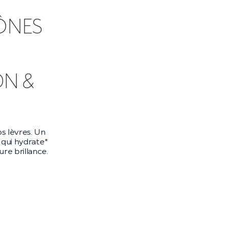
ÔNES
DN &
s lèvres. Un
qui hydrate*
re brillance.