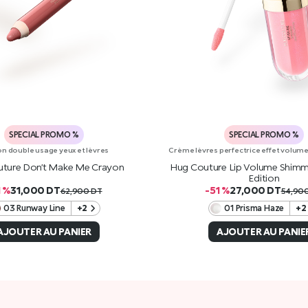
SPECIAL PROMO %
SPECIAL PROMO %
n double usage yeux et lèvres
Crème lèvres perfectrice effet volume a
ture Don’t Make Me Crayon
Hug Couture Lip Volume Shimm
Edition
1 %
31,000
DT
-51 %
27,000
DT
62,900
DT
54,90
03 Runway Line
+2
01 Prisma Haze
+2
AJOUTER AU PANIER
AJOUTER AU PANIE