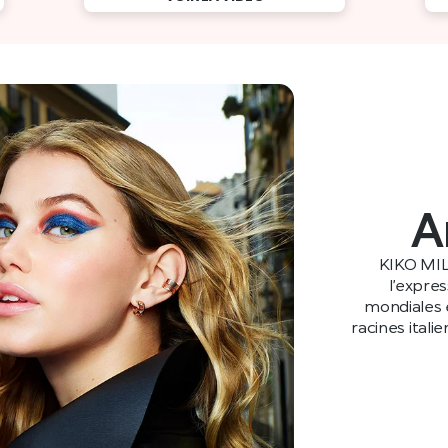
A
KIKO MIL
l’expre
mondiales e
racines itali