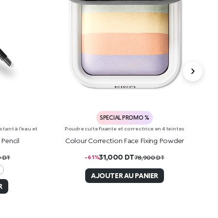
SPECIAL PROMO %
tant à l’eau et
Poudre cuite fixante et correctrice en 4 teintes
Pencil
Colour Correction Face Fixing Powder
30
31,000
DT
-61%
0
DT
78,900
DT
AJOUTER AU PANIER
R