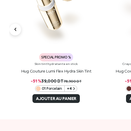
SPECIAL PROMO %
Skin tint hydratante en stick
Crayo
Hug Couture Lumi Flex Hydra Skin Tint
Hug Cou
-51 %
39,000
DT
-5
78,900
DT
01 Porcelain
+4
AJOUTER AU PANIER