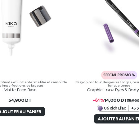
SPECIAL PROMO %
ifiante et unifiante : matifie et camoufle
Crayon contour des yeux et corps, résis
s imperfections de la peau
longue tenue
Matte Face Base
Graphic Look Eyes & Body 
54,900
DT
-61 %
14,000
DT
35,90
06 Rich Lilac
+5
AJOUTER AU PANIER
AJOUTER AU PANIE