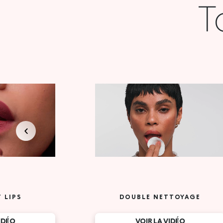
T
 LIPS
DOUBLE NETTOYAGE
VIDÉO
VOIR LA VIDÉO