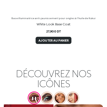
Base illuminatrice anti-jaunissement pour ongles à l’huile de Kukui
White Look Base Coat
27,900
DT
AJOUTER AU PANIER
DÉCOUVREZ NOS
ICÔNES
❚❚