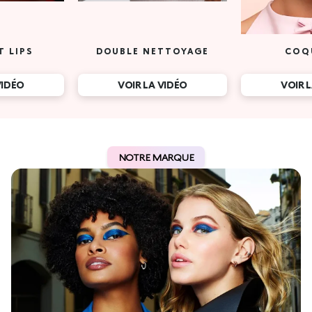
T LIPS
DOUBLE NETTOYAGE
COQ
VIDÉO
VOIR LA VIDÉO
VOIR 
NOTRE MARQUE