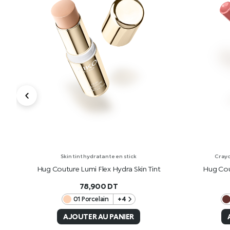
Skin tint hydratante en stick
Crayo
Hug Couture Lumi Flex Hydra Skin Tint
Hug Cou
78,900
DT
01 Porcelain
+4
AJOUTER AU PANIER