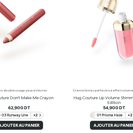
n double usage yeux et lèvres
Crème lèvres perfectrice effet volume a
ture Don’t Make Me Crayon
Hug Couture Lip Volume Shimm
Edition
62,900
DT
54,900
DT
03 Runway Line
+2
01 Prisma Haze
+2
AJOUTER AU PANIER
AJOUTER AU PANIE