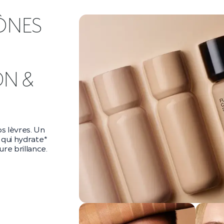
ÔNES
DN &
s lèvres. Un
qui hydrate*
re brillance.