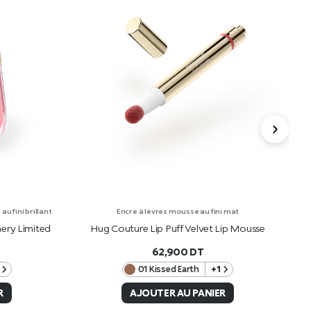
u fini brillant
Encre à lèvres mousse au fini mat
ery Limited
Hug Couture Lip Puff Velvet Lip Mousse
H
62,900
DT
01 Kissed Earth
+1
R
AJOUTER AU PANIER