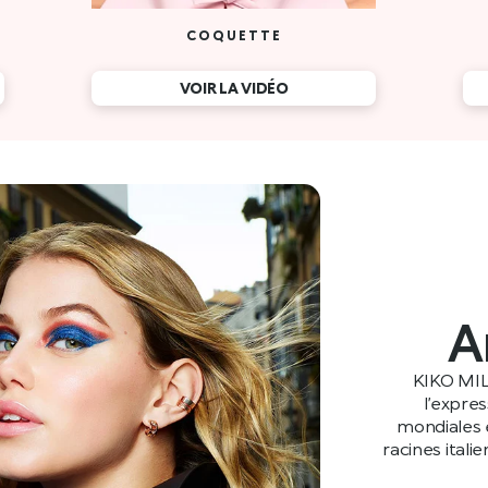
COQUETTE
VOIR LA VIDÉO
A
KIKO MIL
l’expre
mondiales e
racines itali